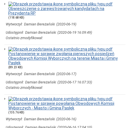
Ogłoszenia
o
Obwieszczenie o zarejestrowanych kandydatach na
naborze
Prezydenta RP
na
(118.68 KB)
wolne
Wytworzył:
Damian Bereżański
(2020-06-19)
stanowiska
pracy
Udostępnił:
Damian Bereżański
(2020-06-19 16:09:49)
Obwieszczenia
Ostatnio zmodyfikował:
i
zawiadomienia
publiczne
Postanowienie w sprawie zwołania pierwszych posiedzeń
Ochrona
Obwodowych Komisji Wyborczych na terenie Miasta i Gminy
Danych
Pasłęk
Osobowych
(89.23 KB)
Dziennik
Wytworzył:
Damian Bereżański
(2020-06-17)
Ustaw
i
Udostępnił:
Damian Bereżański
(2020-06-17 16:07:33)
Monitor
Ostatnio zmodyfikował:
Polski
Deklaracja
Dostępności
Postanowienie w sprawie powołania Obwodowych Komisji
Wyborczych - Miasto i Gmina Pasłęk
Koordynatorzy
(135.76 KB)
ds
dostępności
Wytworzył:
Damian Bereżański
(2020-06-16)
Elektroniczna
Udostępnił:
Damian Bereżański
(2020-06-16 17:04:10)