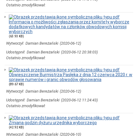
Obsługa
Ostatnio zmodyfikował:
Interesanta
Elektroniczna
Skrzynka
Informacja o możliwości zgłaszania przez komitety wyborcze
Podawcza
dodatkowych kandydatów na członków obwodowych komisji
Dostarczanie
wyborczych
dokumentów
(63.93 KB)
elektronicznych
Wytworzył:
Damian Bereżański
(2020-06-12)
do
Urzędu
Udostępnił:
Damian Bereżański
(2020-06-12 20:38:03)
Miejskiego
Ostatnio zmodyfikował:
w
Pasłeku
na
nośniku
Obwieszczenie Burmistrza Pasłęka z dnia 12 czerwca 2020 r. w
danych
sprawie numerów i granic obwodów głosowania
(89.67 KB)
Wymagania
dla
Wytworzył:
Damian Bereżański
(2020-06-12)
dokumentów
Udostępnił:
Damian Bereżański
(2020-06-12 11:24:43)
elektronicznych
dostarczanych
Ostatnio zmodyfikował:
do
Urzędu
Miejskiego
Zmiana godzin dyżuru urzędnika wyborczego
w
(42.92 KB)
Pasłęku
Wytworzył:
Damian Bereżański
(2020-06-10)