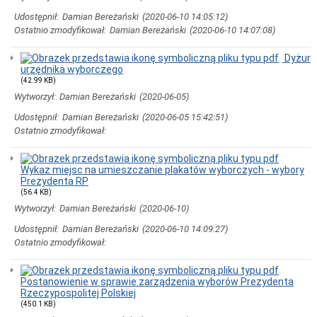
Załatwianie
spraw
Udostępnił:
Damian Bereżański
(2020-06-10 14:05:12)
w
Ostatnio zmodyfikował:
Damian Bereżański
(2020-06-10 14:07:08)
Urzędzie
Moja
Dyżur
sprawa
urzędnika wyborczego
Zamówienia
(42.99 KB)
Publiczne
Wytworzył:
Damian Bereżański
(2020-06-05)
Roczne
Udostępnił:
Damian Bereżański
(2020-06-05 15:42:51)
plany
zamówień
Ostatnio zmodyfikował:
publicznych
Ogłoszenia
przetargów
Wykaz miejsc na umieszczanie plakatów wyborczych - wybory
Prezydenta RP
Postępowania
(56.4 KB)
trwające
Wytworzył:
Damian Bereżański
(2020-06-10)
Zawiadomienia
o
Udostępnił:
Damian Bereżański
(2020-06-10 14:09:27)
wyborze
Ostatnio zmodyfikował:
ofert
Postępowania
zakończone
Postanowienie w sprawie zarządzenia wyborów Prezydenta
Rzeczypospolitej Polskiej
Klauzula
informacyjna
(450.1 KB)