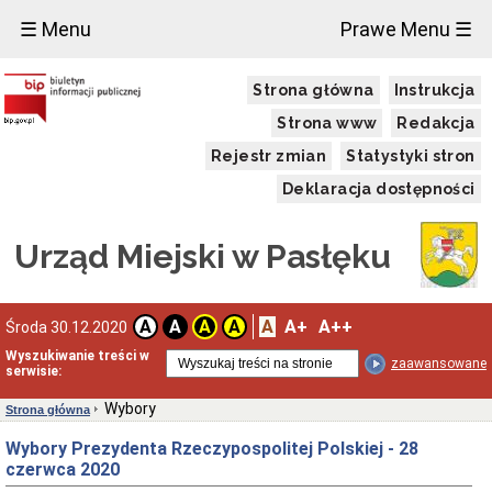
×
☰ Menu
Prawe Menu ☰
Urząd
Strona główna
Instrukcja
Miejski
Wiadomości
Strona www
Redakcja
Dane
Rejestr zmian
Statystyki stron
adresowe
Deklaracja dostępności
Regulamin
Organizacyjny
Urzędu
Urząd Miejski w Pasłęku
Kodeks
Etyki
Pracownika
Urzędu
Miejskiego
A
A+
A++
A
A
A
A
Środa 30.12.2020
w
Wyszukiwanie treści w
Pasłęku
zaawansowane
serwisie:
Kierownictwo
Urzędu
Wybory
Strona główna
Referaty
Wybory Prezydenta Rzeczypospolitej Polskiej - 28
Struktura
czerwca 2020
organizacyjna